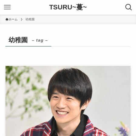
TSURU~蔓~
ホーム
幼稚園
幼稚園
– tag –