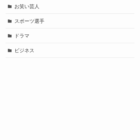
お笑い芸人
スポーツ選手
ドラマ
ビジネス
声優
政治
未分類
歌手
社長
芸能人