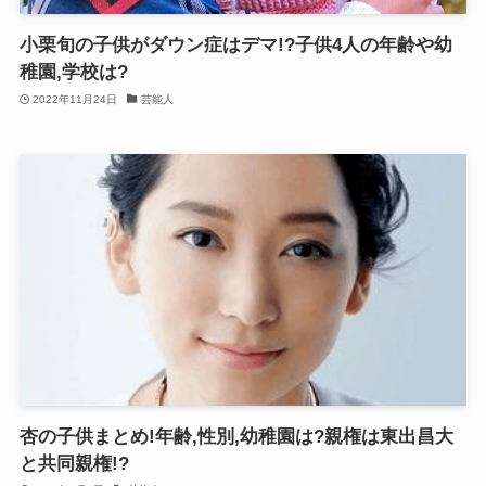
小栗旬の子供がダウン症はデマ!?子供4人の年齢や幼
稚園,学校は?
2022年11月24日
芸能人
杏の子供まとめ!年齢,性別,幼稚園は?親権は東出昌大
と共同親権!?