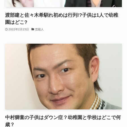
渡部建と佐々木希馴れ初めは行列!?子供は1人で幼稚
園はどこ?
2022年2月15日
芸能人
中村獅童の子供はダウン症？幼稚園と学校はどこで何
歳？