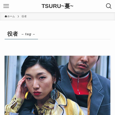
TSURU~蔓~
ホーム
役者
役者
– tag –