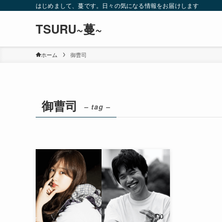
はじめまして、蔓です。日々の気になる情報をお届けします
TSURU~蔓~
ホーム
御曹司
御曹司
– tag –