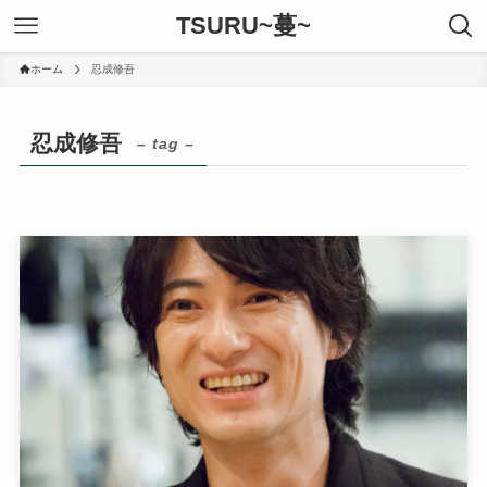
TSURU~蔓~
ホーム
忍成修吾
忍成修吾
– tag –