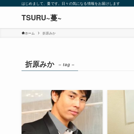
はじめまして、蔓です。日々の気になる情報をお届けします
TSURU~蔓~
ホーム
折原みか
折原みか
– tag –