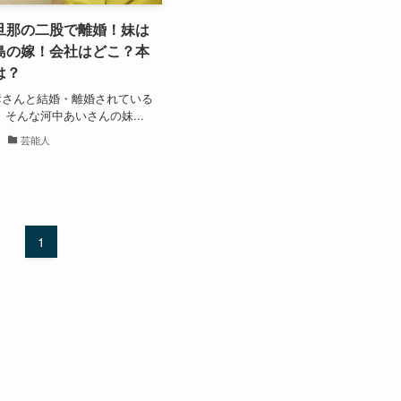
旦那の二股で離婚！妹は
島の嫁！会社はどこ？本
は？
彦さんと結婚・離婚されている
 そんな河中あいさんの妹...
芸能人
1