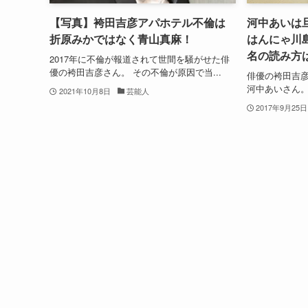
【写真】袴田吉彦アパホテル不倫は
河中あいは
折原みかではなく青山真麻！
はんにゃ川
名の読み方
2017年に不倫が報道されて世間を騒がせた俳
優の袴田吉彦さん。 その不倫が原因で当...
俳優の袴田吉
河中あいさん。
2021年10月8日
芸能人
2017年9月25日