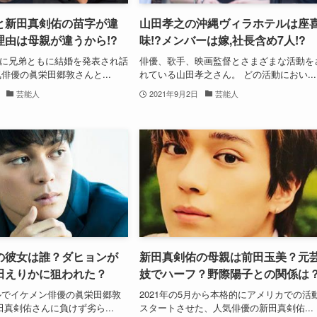
と新田真剣佑の苗字が違
山田孝之の沖縄ヴィラホテルは座
理由は母親が違うから!?
味!?メンバーは嫁,社長含め7人!?
22日に兄弟ともに結婚を発表され話
俳優、歌手、映画監督とさまざまな活動を
俳優の眞栄田郷敦さんと...
れている山田孝之さん。 どの活動におい...
芸能人
2021年9月2日
芸能人
の彼女は誰？ダヒョンが
新田真剣佑の母親は前田玉美？元
田えりかに狙われた？
妓でハーフ？野際陽子との関係は
ルでイケメン俳優の眞栄田郷敦
2021年の5月から本格的にアメリカでの活
田真剣佑さんに負けず劣ら...
スタートさせた、人気俳優の新田真剣佑...