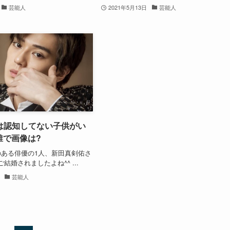
芸能人
2021年5月13日
芸能人
は認知してない子供がい
誰で画像は?
ある俳優の1人、新田真剣佑さ
ご結婚されましたよね^^ ...
芸能人