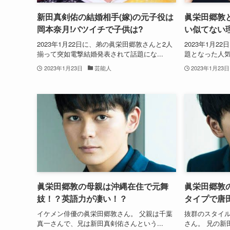
新田真剣佑の結婚相手(嫁)の元子役は
眞栄田郷敦
岡本奈月!バツイチで子供は?
い似てない
2023年1月22日に、弟の眞栄田郷敦さんと2人
2023年1月
揃って突如電撃結婚発表されて話題にな...
題となった人気
2023年1月23日
芸能人
2023年1月23日
眞栄田郷敦の母親は沖縄在住で元舞
眞栄田郷敦
妓！？英語力が凄い！？
タイプで唐
イケメン俳優の眞栄田郷敦さん。 父親は千葉
抜群のスタイ
真一さんで、兄は新田真剣佑さんという...
さん。 兄の新