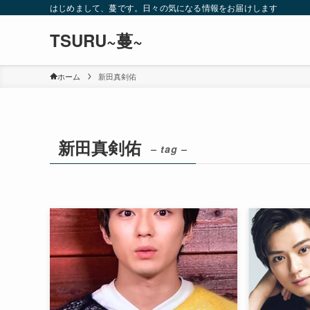
はじめまして、蔓です。日々の気になる情報をお届けします
TSURU~蔓~
ホーム
新田真剣佑
新田真剣佑
– tag –