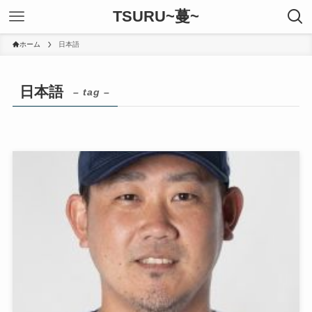
TSURU~蔓~
ホーム
日本語
日本語
– tag –