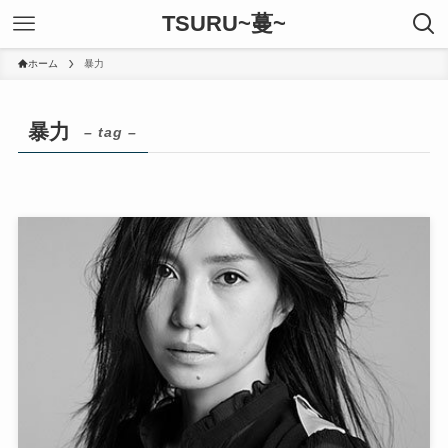
TSURU~蔓~
ホーム
暴力
暴力
– tag –