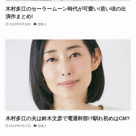
木村多江のセーラームーン時代が可愛い!若い頃の出
演作まとめ!
2022年5月18日
芸能人
木村多江の夫は鈴木文彦で電通幹部!?馴れ初めはCM?
2022年5月17日
芸能人