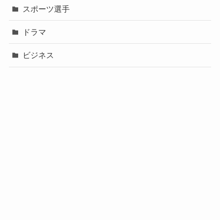
スポーツ選手
ドラマ
ビジネス
声優
政治
未分類
歌手
社長
芸能人