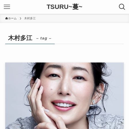
TSURU~蔓~
ホーム
木村多江
木村多江
– tag –