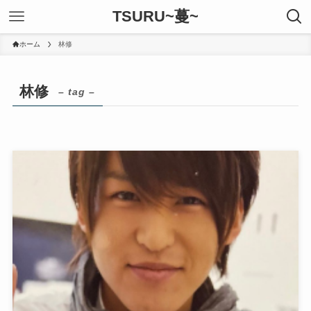
TSURU~蔓~
ホーム
林修
林修
– tag –