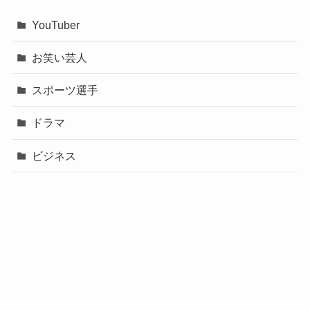
YouTuber
お笑い芸人
スポーツ選手
ドラマ
ビジネス
声優
政治
未分類
歌手