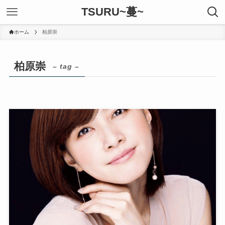
TSURU~蔓~
ホーム
柏原崇
柏原崇
– tag –