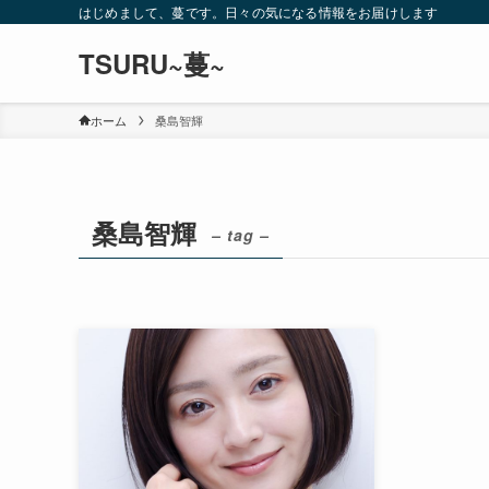
はじめまして、蔓です。日々の気になる情報をお届けします
TSURU~蔓~
ホーム
桑島智輝
桑島智輝
– tag –