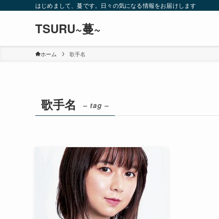
はじめまして、蔓です。日々の気になる情報をお届けします
TSURU~蔓~
ホーム
歌手名
歌手名
– tag –