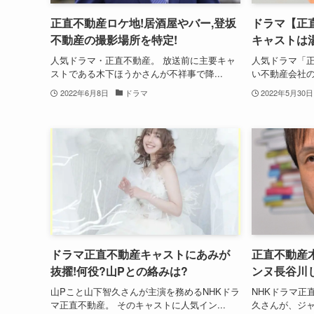
正直不動産ロケ地!居酒屋やバー,登坂
ドラマ【正
不動産の撮影場所を特定!
キャストは
人気ドラマ・正直不動産。 放送前に主要キャ
人気ドラマ「正
ストである木下ほうかさんが不祥事で降...
い不動産会社の
2022年6月8日
ドラマ
2022年5月30日
ドラマ正直不動産キャストにあみが
正直不動産
抜擢!何役?山Pとの絡みは?
ンヌ長谷川
山Pこと山下智久さんが主演を務めるNHKドラ
NHKドラマ正
マ正直不動産。 そのキャストに人気イン...
久さんが、ジャ