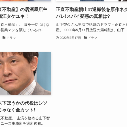
直不動産】の居酒屋店主
正直不動産桐山の退職後を原作ネ
湯江タケユキ！
バレ!スパイ疑惑の真相は?
直不動産」。 嘘を一切つけな
山下智久さん主演で話題のドラマ・正直不
営業マンを演じているの...
産。 2022年5月11日放送の第6話は、山下..
ドラマ
2022年5月17日
ドラマ
木下ほうかの代役はシソ
じゃなく全カット!
直不動産。 主演を務める山下智
ニーズ事務所を退所後初...