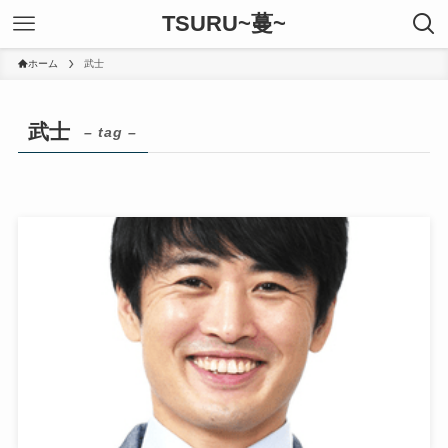
TSURU~蔓~
ホーム
武士
武士
– tag –