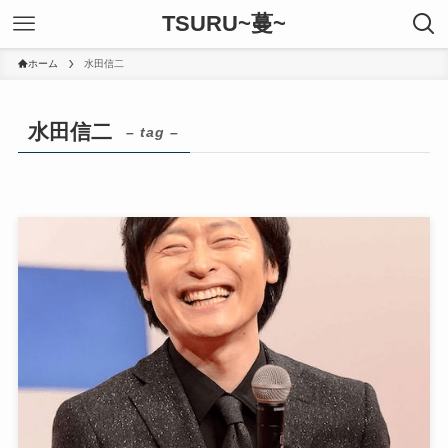
TSURU~蔓~
ホーム
水田信二
水田信二
– tag –