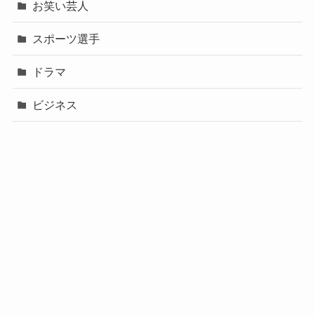
お笑い芸人
スポーツ選手
ドラマ
ビジネス
声優
政治
未分類
歌手
社長
芸能人