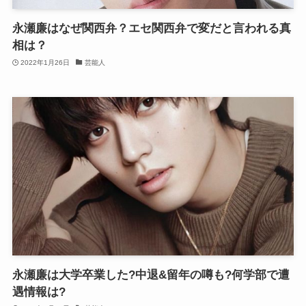
永瀬廉はなぜ関西弁？エセ関西弁で変だと言われる真
相は？
2022年1月26日
芸能人
永瀬廉は大学卒業した?中退&留年の噂も?何学部で遭
遇情報は?