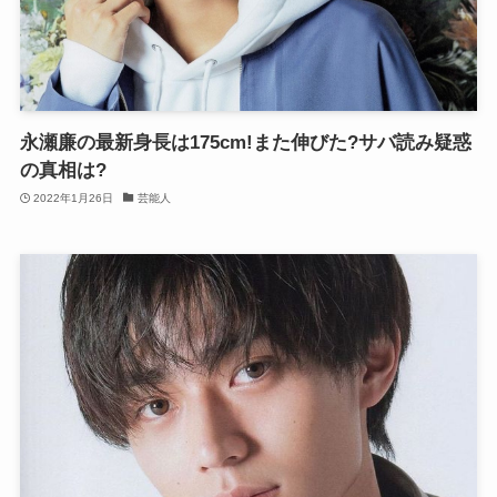
永瀬廉の最新身長は175cm!また伸びた?サバ読み疑惑
の真相は?
2022年1月26日
芸能人