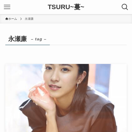
TSURU~蔓~
ホーム
永瀬廉
永瀬廉
– tag –