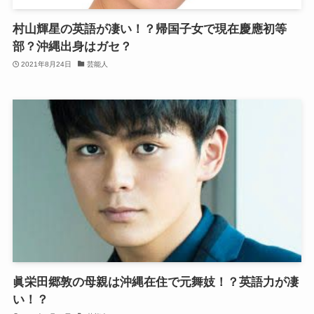
村山輝星の英語が凄い！？帰国子女で現在慶應初等
部？沖縄出身はガセ？
2021年8月24日
芸能人
眞栄田郷敦の母親は沖縄在住で元舞妓！？英語力が凄
い！？