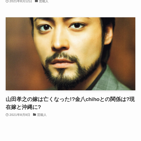
2021年8月12日
芸能人
山田孝之の嫁は亡くなった!?金八chihoとの関係は?現
在嫁と沖縄に?
2021年8月9日
芸能人