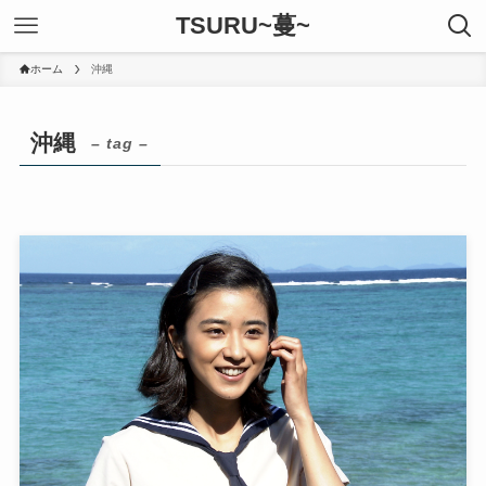
TSURU~蔓~
ホーム
沖縄
沖縄
– tag –