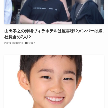
山田孝之の沖縄ヴィラホテルは座喜味!?メンバーは嫁,
社長含め7人!?
2021年9月2日
芸能人