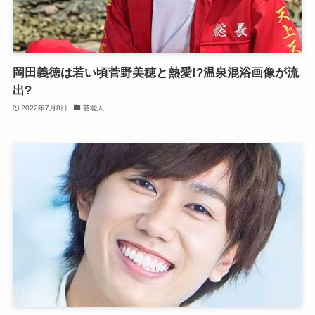
岡田義徳は若い頃菅野美穂と熱愛!?温泉混浴画像が流
出?
2022年7月8日
芸能人