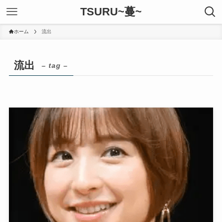
TSURU~蔓~
ホーム
流出
流出
– tag –