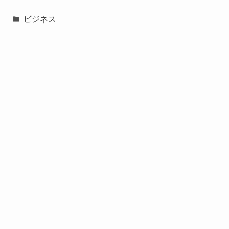
ビジネス
声優
政治
未分類
歌手
社長
芸能人