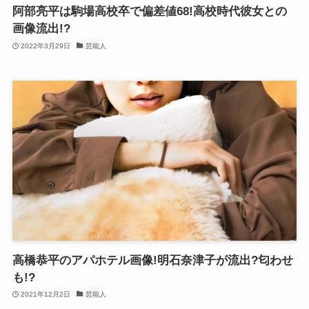
阿部亮平は駒場高校卒で偏差値68!高校時代彼女との
画像流出!?
2022年3月29日
芸能人
高橋恭平のアパホテル画像!明石奈津子が流出?匂わせ
も!?
2021年12月2日
芸能人