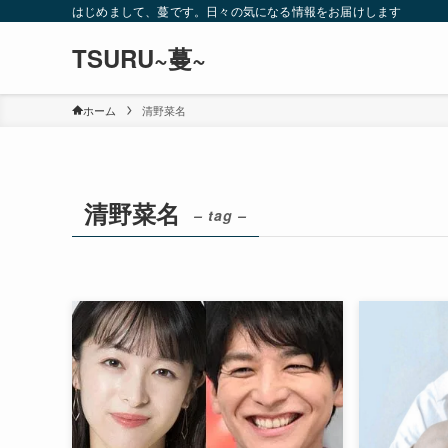
はじめまして、蔓です。日々の気になる情報をお届けします
TSURU~蔓~
ホーム
清野菜名
清野菜名
– tag –