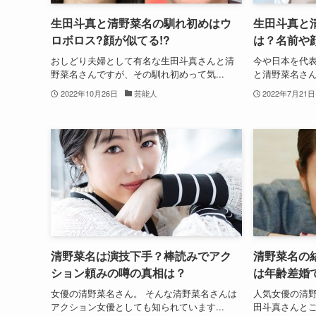
生田斗真と清野菜名の馴れ初めはウ
生田斗真と
ロボロス?顔が似てる!?
は？名前や
おしどり夫婦として有名な生田斗真さんと清
今や日本を代
野菜名さんですが、その馴れ初めって気...
と清野菜名さん。
2022年10月26日
芸能人
2022年7月21日
清野菜名は演技下手？棒読みでアク
清野菜名の
ション頼みの噂の真相は？
は年齢差婚
女優の清野菜名さん。 そんな清野菜名さんは
人気女優の清野菜
アクション女優としても知られています...
田斗真さんとご