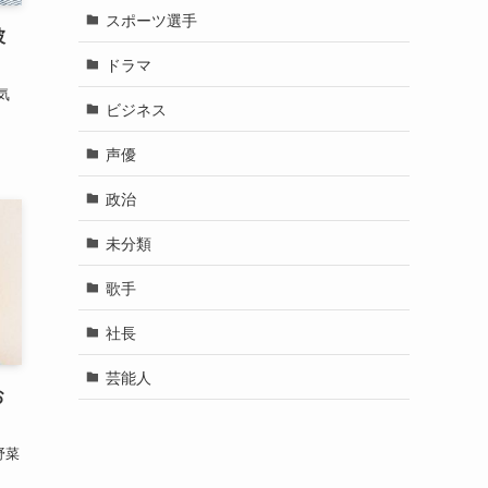
彼
気
カテゴリー
YouTuber
お笑い芸人
スポーツ選手
ドラマ
ビジネス
お
声優
野菜
政治