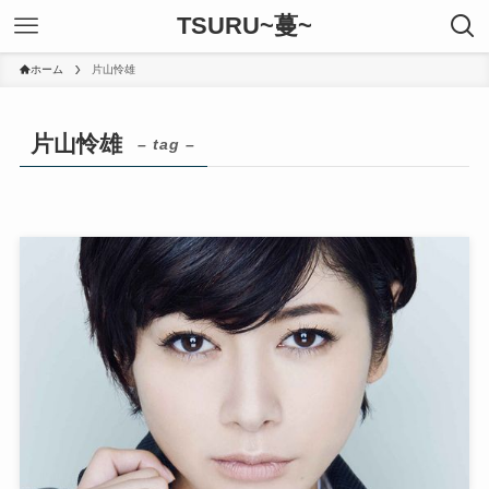
TSURU~蔓~
ホーム
片山怜雄
片山怜雄
– tag –