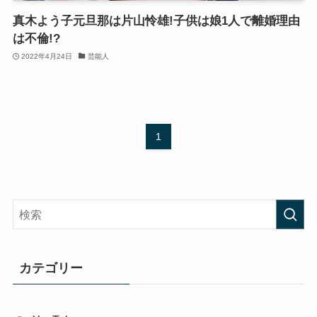
真木よう子元旦那は片山怜雄!子供は娘1人で離婚理由
は不倫!?
2022年4月24日
芸能人
1
カテゴリー