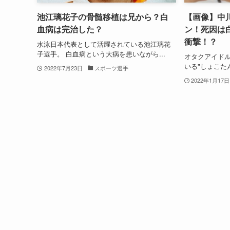
池江璃花子の骨髄移植は兄から？白
【画像】中
血病は完治した？
ン！死因は
衝撃！？
水泳日本代表として活躍されている池江璃花
子選手。 白血病という大病を患いながら...
オタクアイド
いる"しょこたん
2022年7月23日
スポーツ選手
2022年1月17日