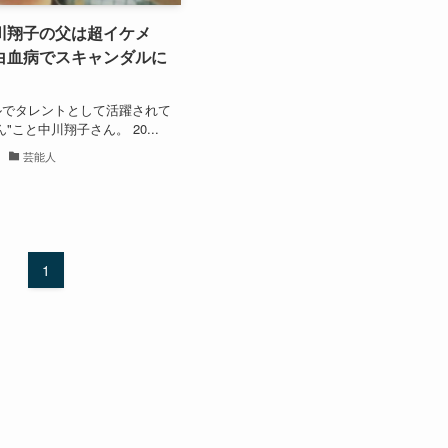
川翔子の父は超イケメ
白血病でスキャンダルに
ルでタレントとして活躍されて
"こと中川翔子さん。 20...
芸能人
1