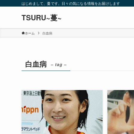
はじめまして、蔓です。日々の気になる情報をお届けします
TSURU~蔓~
ホーム
白血病
白血病
– tag –