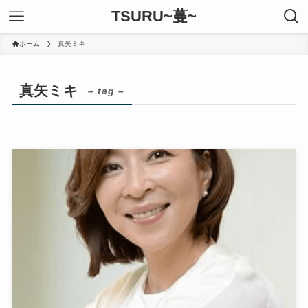
TSURU~蔓~
ホーム
真矢ミキ
真矢ミキ
– tag –