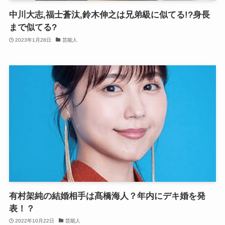
中川大志,福士蒼汰,鈴木伸之は兄弟級に似てる!?身長
まで似てる?
2023年1月28日
芸能人
有村架純の結婚相手は髙橋海人？年内にデキ婚を発
表！？
2022年10月22日
芸能人