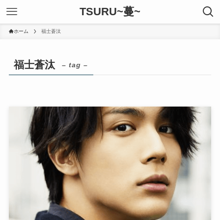
TSURU~蔓~
ホーム
福士蒼汰
福士蒼汰
– tag –