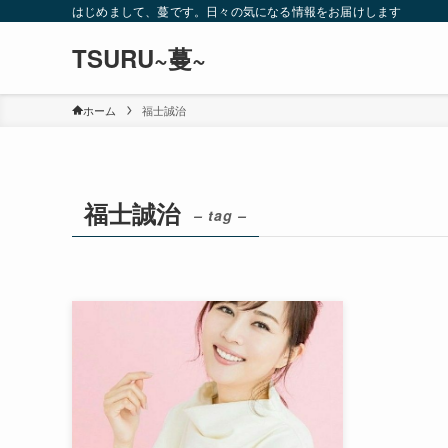
はじめまして、蔓です。日々の気になる情報をお届けします
TSURU~蔓~
ホーム
福士誠治
福士誠治
– tag –