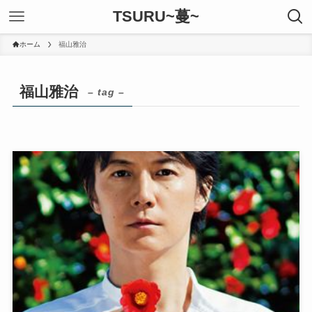
TSURU~蔓~
ホーム
福山雅治
福山雅治
– tag –