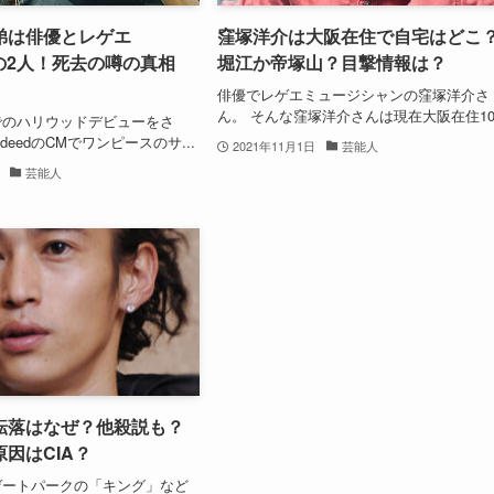
弟は俳優とレゲエ
窪塚洋介は大阪在住で自宅はどこ
Dの2人！死去の噂の真相
堀江か帝塚山？目撃情報は？
俳優でレゲエミュージシャンの窪塚洋介さ
ん。 そんな窪塚洋介さんは現在大阪在住10.
でのハリウッドデビューをさ
deedのCMでワンピースのサ...
2021年11月1日
芸能人
芸能人
転落はなぜ？他殺説も？
因はCIA？
ゲートパークの「キング」など