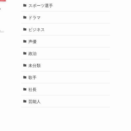
？
..
カテゴリー
YouTuber
お笑い芸人
スポーツ選手
ドラマ
ビジネス
声優
政治