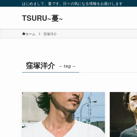
はじめまして、蔓です。日々の気になる情報をお届けします
TSURU~蔓~
ホーム
窪塚洋介
窪塚洋介
– tag –