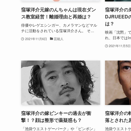
窪塚洋介元嫁のんちゃんは現在ダン
窪塚洋介の
ス教室経営！離婚理由と再婚は？
DJRUEE
は？
俳優やレゲエシンガー、カメラマンなどマル
チに活動をされている窪塚洋介さん。 そ...
映画「沈黙」
れ、日本ではIn
2021年11月6日
芸能人
2021年11月5日
窪塚洋介の嫁ピンキーの過去が衝
窪塚洋介の
撃！？顔は整形で薬疑惑も？
落とされた原
「池袋ウエストゲーパーク」や「ピンポン」
池袋ウエスト