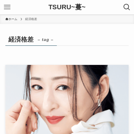
TSURU~蔓~
ホーム
経済格差
経済格差
– tag –