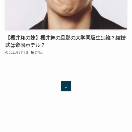
【櫻井翔の妹】櫻井舞の旦那の大学同級生は誰？結婚
式は帝国ホテル？
2021年5月4日
芸能人
1