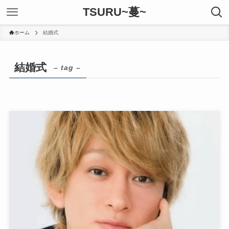
TSURU~蔓~
ホーム
結婚式
結婚式
– tag –