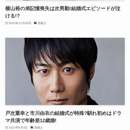
横山裕の弟記憶喪失は次男勤!結婚式エピソードが泣
ける!?
2022年12月28日
芸能人
戸次重幸と市川由衣の結婚式が特殊?馴れ初めはドラ
マ共演で年齢差12歳婚!
2022年6月3日
芸能人