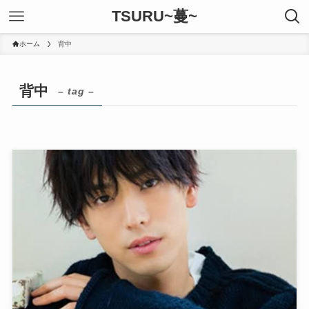
TSURU~蔓~
ホーム
背中
背中
– tag –