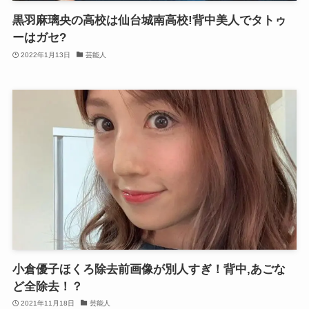
黒羽麻璃央の高校は仙台城南高校!背中美人でタトゥ
ーはガセ?
2022年1月13日
芸能人
小倉優子ほくろ除去前画像が別人すぎ！背中,あごな
ど全除去！？
2021年11月18日
芸能人