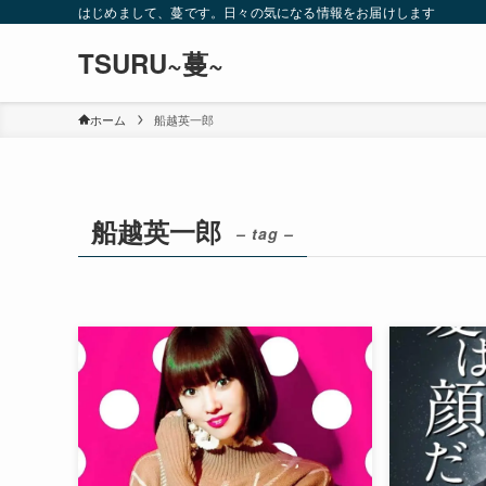
はじめまして、蔓です。日々の気になる情報をお届けします
TSURU~蔓~
ホーム
船越英一郎
船越英一郎
– tag –