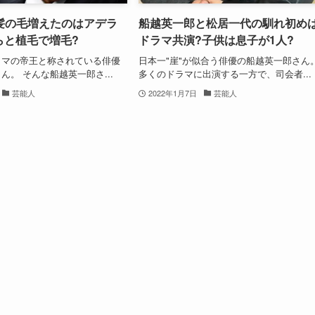
髪の毛増えたのはアデラ
船越英一郎と松居一代の馴れ初め
らと植毛で増毛?
ドラマ共演?子供は息子が1人?
ラマの帝王と称されている俳優
日本一"崖"が似合う俳優の船越英一郎さん
ん。 そんな船越英一郎さ...
多くのドラマに出演する一方で、司会者...
芸能人
2022年1月7日
芸能人