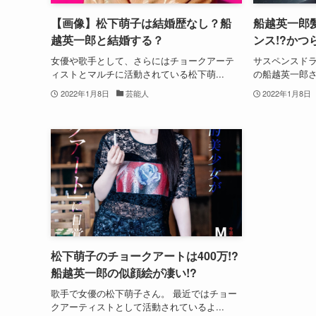
【画像】松下萌子は結婚歴なし？船
船越英一郎
越英一郎と結婚する？
ンス!?かつ
女優や歌手として、さらにはチョークアーテ
サスペンスド
ィストとマルチに活動されている松下萌...
の船越英一郎さ
2022年1月8日
芸能人
2022年1月8日
松下萌子のチョークアートは400万!?
船越英一郎の似顔絵が凄い!?
歌手で女優の松下萌子さん。 最近ではチョー
クアーティストとして活動されているよ...