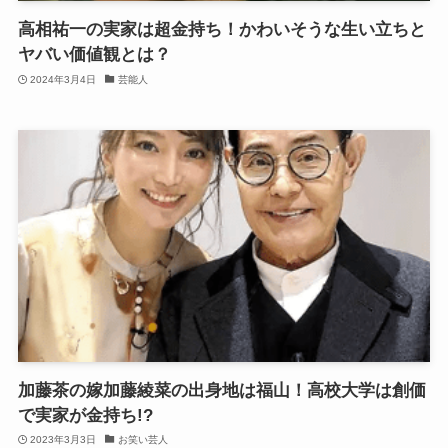
高相祐一の実家は超金持ち！かわいそうな生い立ちと
ヤバい価値観とは？
2024年3月4日
芸能人
加藤茶の嫁加藤綾菜の出身地は福山！高校大学は創価
で実家が金持ち!?
2023年3月3日
お笑い芸人