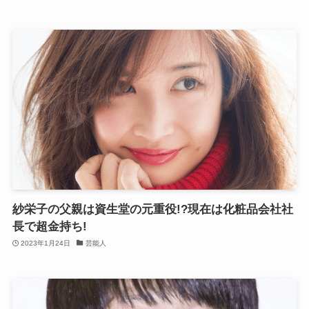
紗栄子の父親は資生堂の元重役!?現在は化粧品会社社
長で超金持ち!
2023年1月24日
芸能人