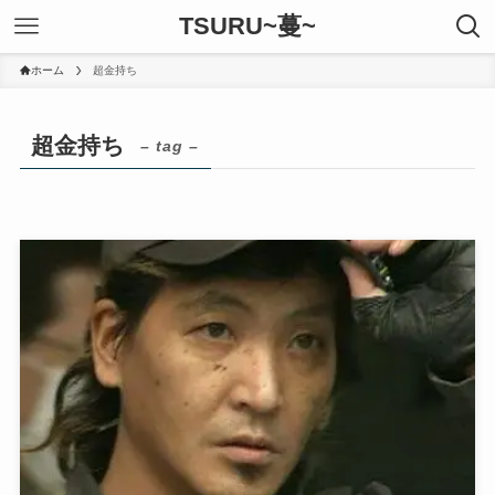
TSURU~蔓~
ホーム
超金持ち
超金持ち
– tag –