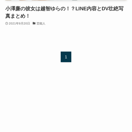
小澤廉の彼女は越智ゆらの！？LINE内容とDV壮絶写
真まとめ！
2021年9月20日
芸能人
1