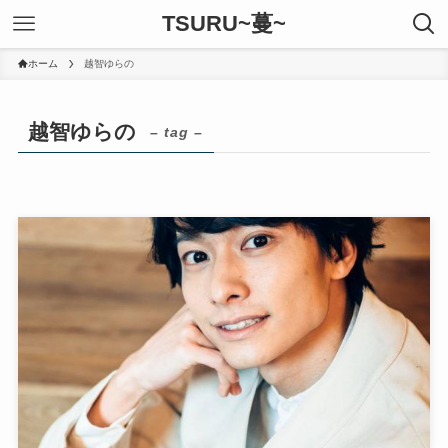
TSURU~蔓~
ホーム
越智ゆらの
越智ゆらの
– tag –