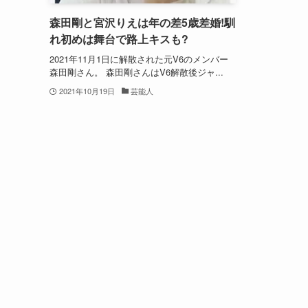
森田剛と宮沢りえは年の差5歳差婚!馴
れ初めは舞台で路上キスも?
2021年11月1日に解散された元V6のメンバー
森田剛さん。 森田剛さんはV6解散後ジャ...
2021年10月19日
芸能人