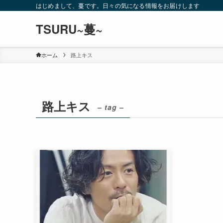
はじめまして、蔓です。日々の気になる情報をお届けします
TSURU~蔓~
ホーム
路上キス
路上キス
– tag –