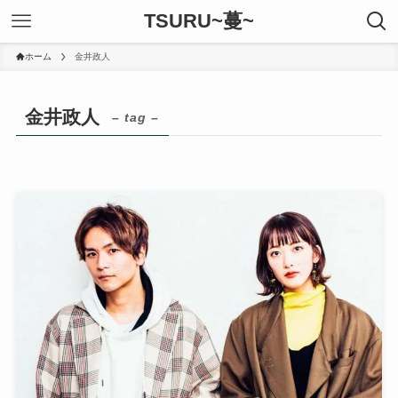
TSURU~蔓~
ホーム
金井政人
金井政人
– tag –