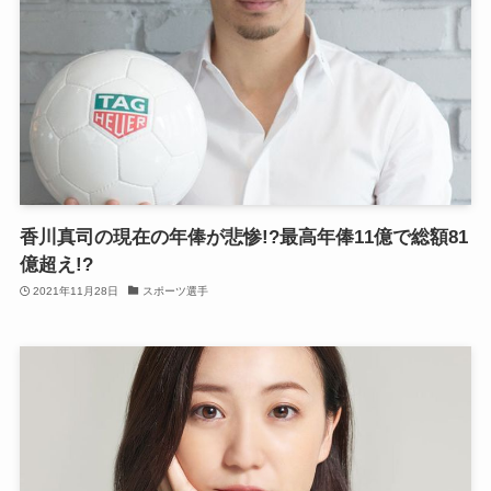
香川真司の現在の年俸が悲惨!?最高年俸11億で総額81
億超え!?
2021年11月28日
スポーツ選手