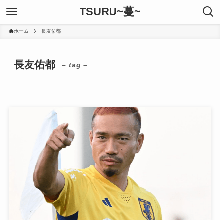
TSURU~蔓~
ホーム
長友佑都
長友佑都
– tag –