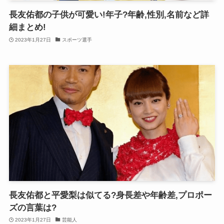
長友佑都の子供が可愛い!年子?年齢,性別,名前など詳
細まとめ!
2023年1月27日
スポーツ選手
長友佑都と平愛梨は似てる?身長差や年齢差,プロポー
ズの言葉は?
2023年1月27日
芸能人