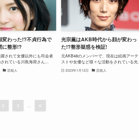
顔変わった!?不貞行為で
光宗薫はAKB時代から顔が変わっ
に整形!?
た!?整形疑惑を検証!
活躍されて女優以外にも司会者
元AKB48のメンバーで、現在は絵画アーテ
されている川島海荷さん...
ストや女優など様々な活動をされている光..
芸能人
2023年1月12日
芸能人
2
3
...
6