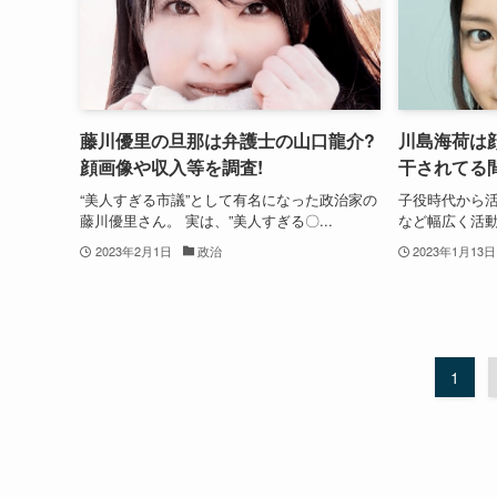
藤川優里の旦那は弁護士の山口龍介?
川島海荷は
顔画像や収入等を調査!
干されてる間
“美人すぎる市議”として有名になった政治家の
子役時代から
藤川優里さん。 実は、”美人すぎる〇...
など幅広く活動
2023年2月1日
政治
2023年1月13日
1