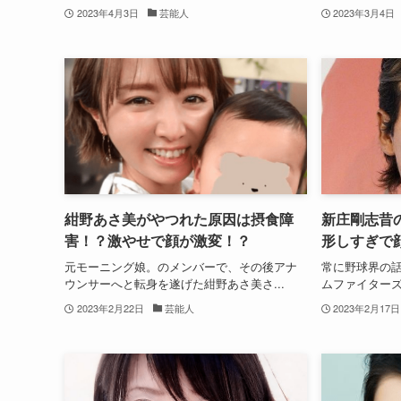
2023年4月3日
芸能人
2023年3月4日
紺野あさ美がやつれた原因は摂食障
新庄剛志昔
害！？激やせで顔が激変！？
形しすぎで
元モーニング娘。のメンバーで、その後アナ
常に野球界の
ウンサーへと転身を遂げた紺野あさ美さ...
ムファイターズ
2023年2月22日
芸能人
2023年2月17日