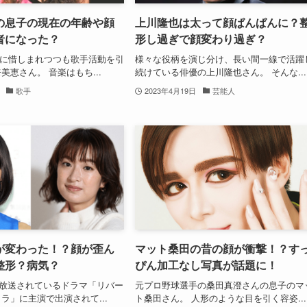
の息子の現在の年齢や顔
上川隆也は太って顔ぱんぱんに？
者になった？
形し過ぎで顔変わり過ぎ？
16日に惜しまれつつも歌手活動を引
様々な役柄を演じ分け、長い間一線で活躍
美恵さん。 音楽はもち...
続けている俳優の上川隆也さん。 そんな...
歌手
2023年4月19日
芸能人
が変わった！？顔が歪ん
マット桑田の昔の顔が衝撃！？す
整形？病気？
ぴん加工なし写真が話題に！
現在放送されているドラマ「リバー
元プロ野球選手の桑田真澄さんの息子のマ
ラ」に主演で出演されて...
ト桑田さん。 人形のような目を引く容姿...