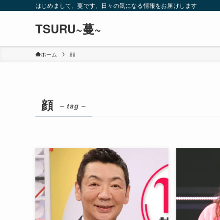
はじめまして、蔓です。日々の気になる情報をお届けします
TSURU~蔓~
ホーム
顔
顔
– tag –