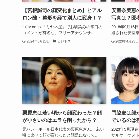
【宮根誠司の顔変化まとめ】ヒアル
安室奈美恵
ロン酸・整形を経て別人に変身！？
写真は？医
fujitv.co.jp 「ミヤネ屋」でお馴染みの辛口の
2018年9月
コメントが有名な、フリーアナウンサ...
退された安室奈
2024年3月28日
ビジネス
2023年4月23日
栗原恵は若い頃から顔変わった？顔
門脇麦は顔
が小さいのはエラを削ったから？
でいるのは
元バレーボール日本代表の栗原恵さん。 若い
2023年3月
頃に比べて顔が変わったと話題になって...
サルオーケスト