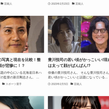
芸能人
2023年2月23日
芸能人
の写真と現在を比較！整
豊川悦司の若い頃がかっこいい!現
顔が悲惨に！？
は太って顔がぱんぱん!?
話題の中心にいる北海道日本ハ
俳優の豊川悦司さん。 そんな豊川悦司さ
の監督の新庄剛志さん。 ...
若い頃がかっこいいと話題になっている...
スポーツ選手
2023年2月5日
芸能人