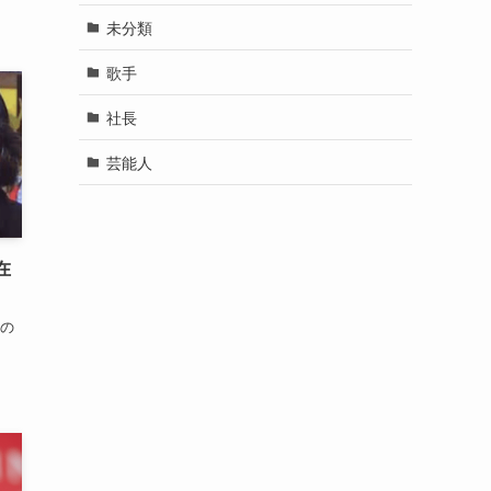
未分類
歌手
社長
芸能人
在
んの