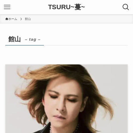
TSURU~蔓~
ホーム
館山
館山
– tag –