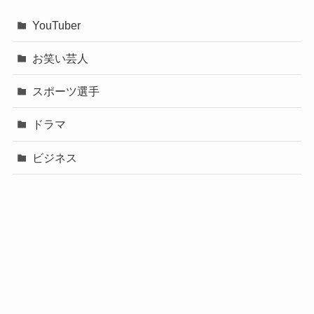
YouTuber
お笑い芸人
スポーツ選手
ドラマ
ビジネス
声優
政治
未分類
歌手