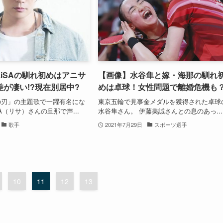
iSAの馴れ初めはアニサ
【画像】水谷隼と嫁・海那の馴れ
が凄い!?現在別居中?
めは卓球！女性問題で離婚危機も
の刃」の主題歌で一躍有名にな
東京五輪で見事金メダルを獲得された卓球
A（リサ）さんの旦那で声...
水谷隼さん。 伊藤美誠さんとの息のあっ...
歌手
2021年7月29日
スポーツ選手
10
11
12
13