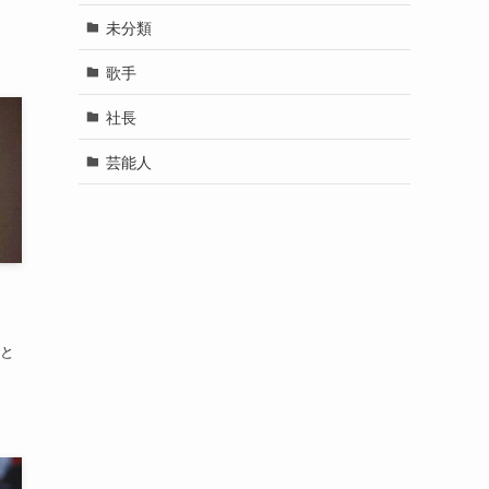
.
未分類
歌手
社長
芸能人
んと