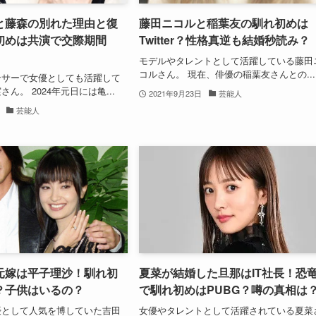
と藤森の別れた理由と復
藤田ニコルと稲葉友の馴れ初めは
初めは共演で交際期間
Twitter？性格真逆も結婚秒読み？
モデルやタレントとして活躍している藤田
コルさん。 現在、俳優の稲葉友さんとの...
ンサーで女優としても活躍して
ん。 2024年元日には亀...
2021年9月23日
芸能人
芸能人
元嫁は平子理沙！馴れ初
夏菜が結婚した旦那はIT社長！恐
？子供はいるの？
で馴れ初めはPUBG？噂の真相は
優として人気を博していた吉田
女優やタレントとして活躍されている夏菜