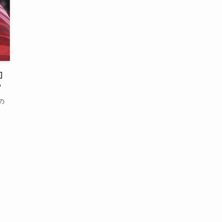
初
？
の