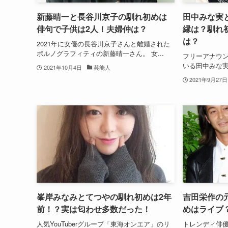
新藤晴一と長谷川京子の馴れ初めは
田中みな実
俳句で子供は2人！夫婦仲は？
縁は？馴れ
は？
2021年に女優の長谷川京子さんと離婚された
ポルノグラフィティの新藤晴一さん。 女...
フリーアナウ
いる田中みな実さ
2021年10月4日
芸能人
2021年9月27日
峯岸みなみとてつやの馴れ初めは2年
吉田栄作の
前！？実は匂わせ多数だった！
めはライブ
人気YouTuberグループ「東海オンエア」のリ
トレンディ俳