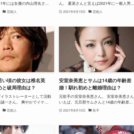
21年には女優の内山理名さ...
ん。 夏菜さんと言えば2021年に一般人男..
芸能人
2021年9月15日
芸能人
若い頃の彼女は椎名英
安室奈美恵とサムは14歳の年齢差
めと破局理由は？
婚！馴れ初めと離婚理由は？
ずイラストレーターとして活動
元歌手の安室奈美恵さん。 安室奈美恵さ
誠一さん。 爽やかでイケ...
いえば、元旦那サムさんと14歳の年齢差...
芸能人
2021年8月10日
歌手