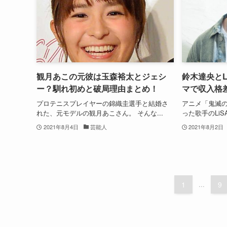
観月あこの元彼は玉森裕太とジェシ
鈴木達央とL
ー？馴れ初めと破局理由まとめ！
マで収入格差
プロテニスプレイヤーの錦織圭選手と結婚さ
アニメ「鬼滅
れた、元モデルの観月あこさん。 そんな...
った歌手のLiS
2021年8月4日
芸能人
2021年8月2日
1
...
9