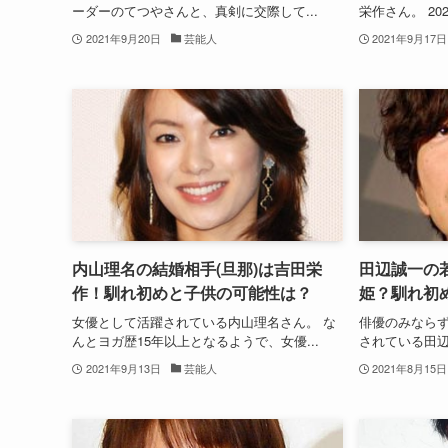
ーダーのてつやさんと、真剣に交際して...
栄作さん。 20
2021年9月20日
芸能人
2021年9月17日
内山理名の結婚相手(旦那)は吉田栄
田辺誠一の
作！馴れ初めと子供の可能性は？
姫？馴れ初
女優として活躍されている内山理名さん。 な
俳優のみなら
んとヨガ歴15年以上となるようで、女優...
されている田辺
2021年9月13日
芸能人
2021年8月15日