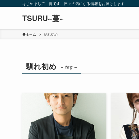
はじめまして、蔓です。日々の気になる情報をお届けします
TSURU~蔓~
ホーム
馴れ初め
馴れ初め
– tag –