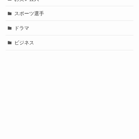
スポーツ選手
ドラマ
ビジネス
声優
政治
未分類
歌手
社長
芸能人