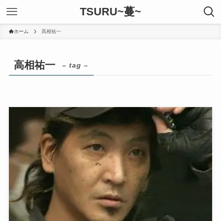
TSURU~蔓~
ホーム
高相祐一
高相祐一
– tag –