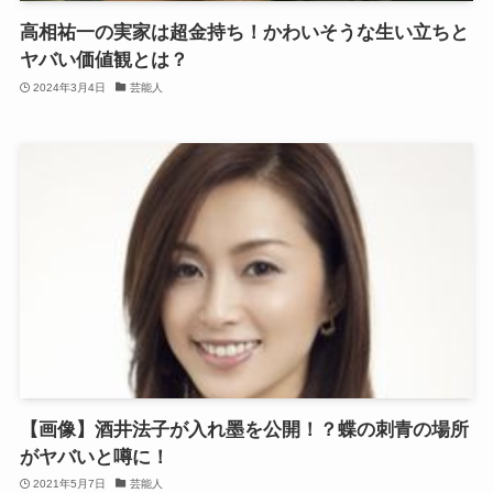
高相祐一の実家は超金持ち！かわいそうな生い立ちと
ヤバい価値観とは？
2024年3月4日
芸能人
【画像】酒井法子が入れ墨を公開！？蝶の刺青の場所
がヤバいと噂に！
2021年5月7日
芸能人