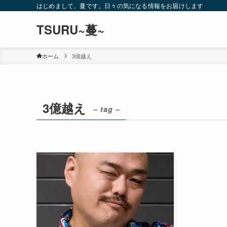
はじめまして、蔓です。日々の気になる情報をお届けします
TSURU~蔓~
ホーム
3億越え
3億越え
– tag –