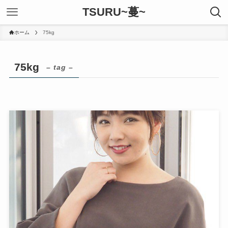
TSURU~蔓~
ホーム
75kg
75kg
– tag –