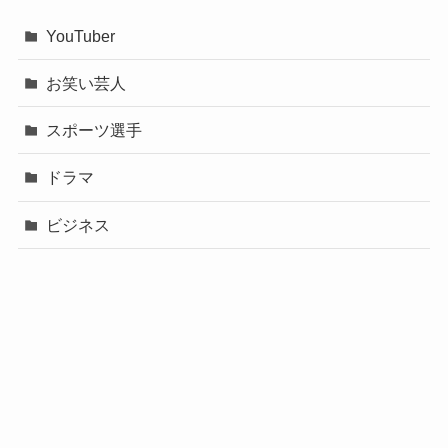
YouTuber
お笑い芸人
スポーツ選手
ドラマ
ビジネス
声優
政治
未分類
歌手