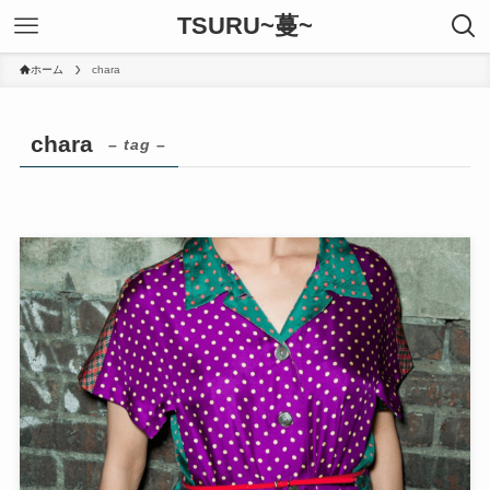
TSURU~蔓~
ホーム
chara
chara
– tag –