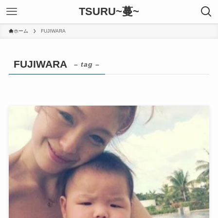
TSURU~蔓~
ホーム
FUJIWARA
FUJIWARA
– tag –