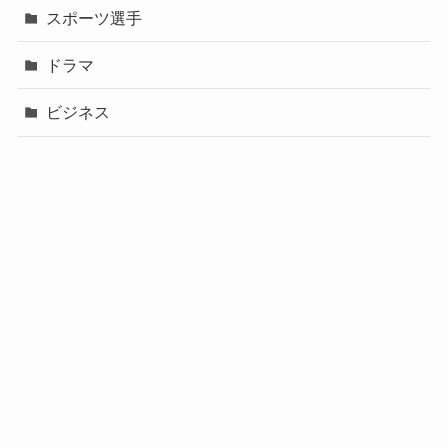
スポーツ選手
ドラマ
ビジネス
声優
政治
未分類
歌手
社長
芸能人