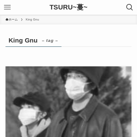
TSURU~蔓~
ホーム
King Gnu
King Gnu
– tag –