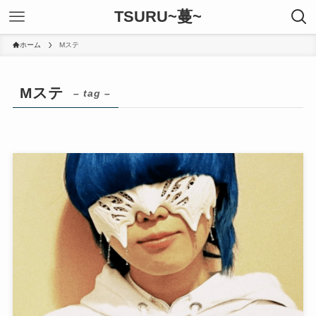
TSURU~蔓~
ホーム
Mステ
Mステ
– tag –