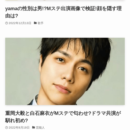
yamaの性別は男!?Mステ出演画像で検証!顔を隠す理
由は?
2022年12月13日
歌手
重岡大毅と白石麻衣がMステで匂わせ?ドラマ共演が
馴れ初め?
2022年8月19日
芸能人