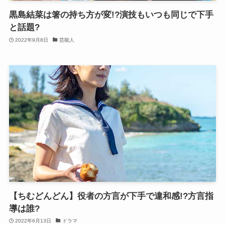
黒島結菜は箸の持ち方が変!?演技もいつも同じで下手
と話題?
2022年9月8日
芸能人
【ちむどんどん】役者の方言が下手で違和感!?方言指
導は誰?
2022年6月13日
ドラマ