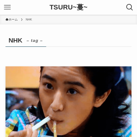
TSURU~蔓~
ホーム
NHK
NHK
– tag –