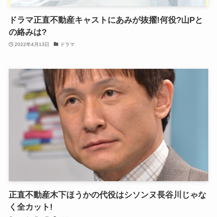
ドラマ正直不動産キャストにあみが抜擢!何役?山Pと
の絡みは?
2022年4月13日
ドラマ
正直不動産木下ほうかの代役はシソンヌ長谷川じゃな
く全カット!