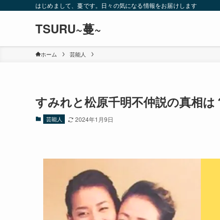
はじめまして、蔓です。日々の気になる情報をお届けします
TSURU~蔓~
ホーム
芸能人
すみれと松原千明不仲説の真相は
芸能人
2024年1月9日