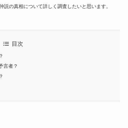
仲説の真相について詳しく調査したいと思います。
目次
？
予言者？
？