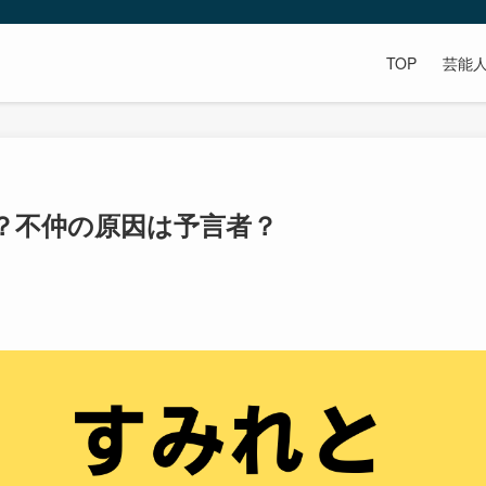
TOP
芸能
？不仲の原因は予言者？