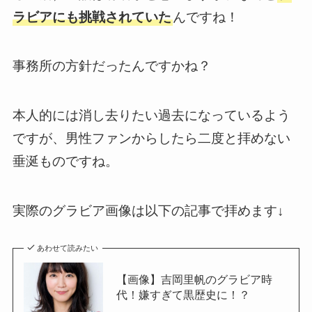
ラビアにも挑戦されていた
んですね！
事務所の方針だったんですかね？
本人的には消し去りたい過去になっているよう
ですが、男性ファンからしたら二度と拝めない
垂涎ものですね。
実際のグラビア画像は以下の記事で拝めます↓
あわせて読みたい
【画像】吉岡里帆のグラビア時
代！嫌すぎて黒歴史に！？