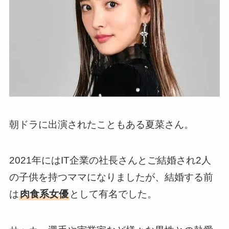
朝ドラに出演されたこともある夏菜さん。
2021年にはIT企業の社長さんとご結婚され2人
の子供を持つママになりましたが、結婚する前
は
肉食系女優
として有名でした。