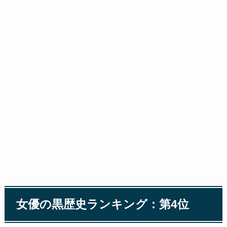
女優の黒歴史ランキング：第4位