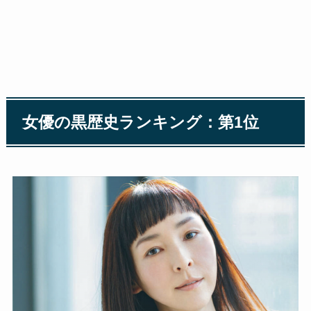
女優の黒歴史ランキング：第1位