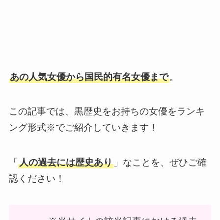
あの人気女優から国民的有名女優まで
。
この記事では、黒歴史をお持ちの女優をランキ
ング形式※でご紹介していきます！
「
人の過去には歴史あり
」なことを、ぜひご確
認ください！