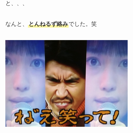
と、、、
なんと、
とんねるず絡み
でした。笑