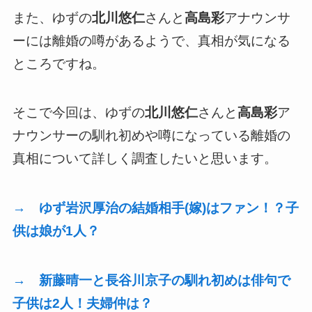
また、ゆずの
北川悠仁
さんと
高島彩
アナウンサ
ーには離婚の噂があるようで、真相が気になる
ところですね。
そこで今回は、ゆずの
北川悠仁
さんと
高島彩
ア
ナウンサーの馴れ初めや噂になっている離婚の
真相について詳しく調査したいと思います。
→ ゆず岩沢厚治の結婚相手(嫁)はファン！？子
供は娘が1人？
→ 新藤晴一と長谷川京子の馴れ初めは俳句で
子供は2人！夫婦仲は？