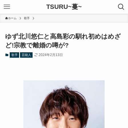
TSURU~蔓~
ホーム
歌手
ゆず北川悠仁と高島彩の馴れ初めはめざ
ど!宗教で離婚の噂が?
2024年2月13日
歌手
芸能人