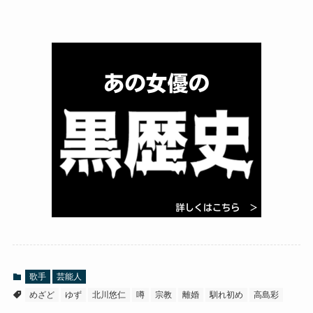
歌手
芸能人
めざど
ゆず
北川悠仁
噂
宗教
離婚
馴れ初め
高島彩