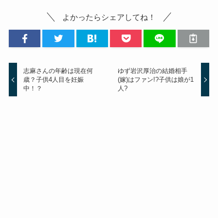
よかったらシェアしてね！
志麻さんの年齢は現在何
ゆず岩沢厚治の結婚相手
歳？子供4人目を妊娠
(嫁)はファン!?子供は娘が1
中！？
人?